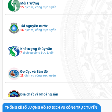
Môi trường
15
dịch vụ công trực tuyến
Tài nguyên nước
16
dịch vụ công trực tuyến
Khí tượng thủy văn
7
dịch vụ công trực tuyến
Đo đạc và Bản đồ
11
dịch vụ công trực tuyến
Địa chất và khoáng sản
27
dịch vụ công trực tuyến
THỐNG KÊ SỐ LƯỢNG HỒ SƠ DỊCH VỤ CÔNG TRỰC TUYẾN